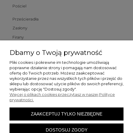
Pościel
Prześcieradła
Zasłony
Firany
Poszewki
Dbamy o Twoją prywatność
Poduszki
Pliki cookies i pokrewne im technologie umożliwiają
poprawne działanie strony i pomagają nam dostosować
Dywaniki łazienkowe
ofertę do Twoich potrzeb. Możesz zaakceptować
wykorzystanie przez nas wszystkich tych plików i przejść do
sklepu lub dostosować użycie plików do swoich preferencji,
Pomoc
wybierając opcję "Dostosuj zgody".
Więcej o plikach cookies przeczytasz w naszej Polityce
prywatności.
Zamówienia
ZAAKCEPTUJ TYLKO NIEZBĘDNE
Moje konto
DOSTOSUJ ZGODY
O firmie