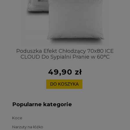
t
Poduszka Efekt Chłodzący 70x80 ICE
CLOUD Do Sypialni Pranie w 60°C
Pr
49,90 zł
DO KOSZYKA
Popularne kategorie
Koce
Narzuty na łóżko