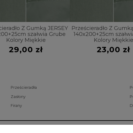
ieradło Z Gumką JERSEY
Prześcieradło Z Gumką
00+25cm szałwia Grube
140x200+25cm szałwia
Kolory Miękkie
Kolory Miękkie
29,00 zł
23,00 zł
Prześcieradła
P
Zasłony
P
Firany
D