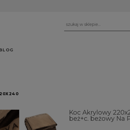
BLOG
20X240
Koc Akrylowy 220x
beż+c. beżowy Na P