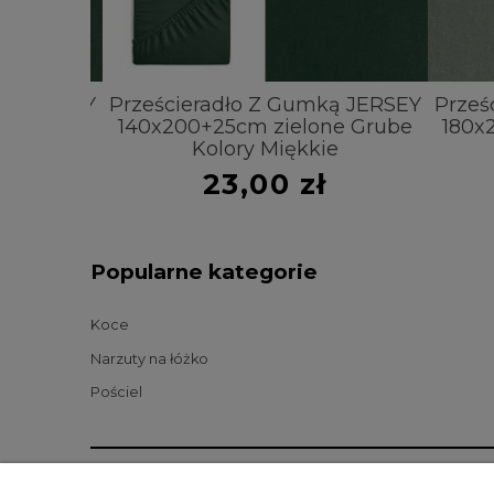
ą JERSEY
Prześcieradło Z Gumką JERSEY
Prześc
e Grube
140x200+25cm zielone Grube
180x2
e
Kolory Miękkie
23,00 zł
Popularne kategorie
Koce
Narzuty na łóżko
Pościel