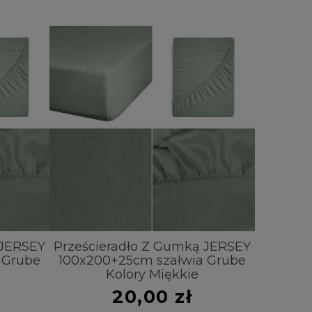
 JERSEY
Prześcieradło Z Gumką JERSEY
Prześci
 Grube
100x200+25cm szałwia Grube
220x20
Kolory Miękkie
20,00 zł