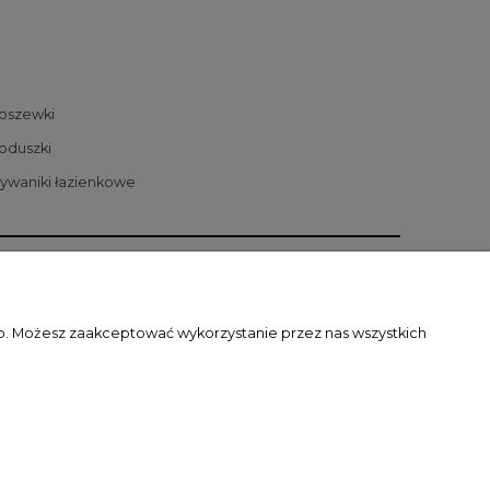
oszewki
oduszki
ywaniki łazienkowe
O firmie
O firmie
eb. Możesz zaakceptować wykorzystanie przez nas wszystkich
Kontakt
Dane firmy
Kontakt
P: 5742053141 | REGON: 360142586