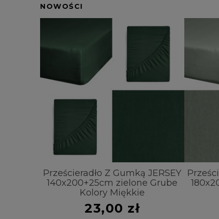
NOWOŚCI
ą JERSEY
Prześcieradło Z Gumką JERSEY
Prześc
e Grube
140x200+25cm zielone Grube
180x2
e
Kolory Miękkie
23,00 zł