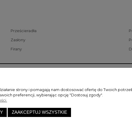
Prześcieradła
P
Zasłony
P
Firany
D
nia
Moje konto
ostawy
Twoje zamówienie
działanie strony i pomagają nam dostosować ofertę do Twoich potrz
atności
Przechowalnia
swoich preferencji, wybierając opcję "Dostosuj zgody".
ści.
ć produktów
Ustawienia konta
 i zwroty
Śledzenie przesyłki
Y
ZAAKCEPTUJ WSZYSTKIE
tawy
l. Piaskowa 28, 42-133 Bieżeń |
sklep@paulahome.pl
|
889026593
| NI