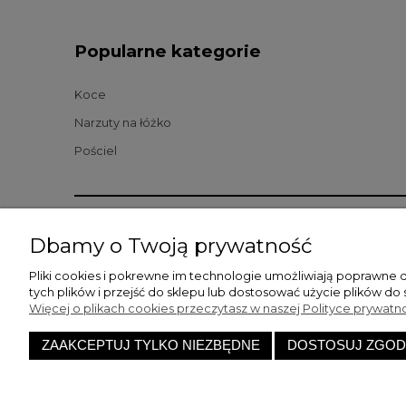
Popularne kategorie
Koce
Narzuty na łóżko
Pościel
Pomoc
Zamówie
Dbamy o Twoją prywatność
Regulamin
Sposoby d
Pliki cookies i pokrewne im technologie umożliwiają poprawne 
Regulamin konta
Sposoby pł
tych plików i przejść do sklepu lub dostosować użycie plików do 
Więcej o plikach cookies przeczytasz w naszej Polityce prywatno
Pliki cookies
Dostępnoś
Polityka prywatności
Reklamacje
ZAAKCEPTUJ TYLKO NIEZBĘDNE
DOSTOSUJ ZGOD
Jak kupować
Koszt dos
Sklep internetowy PaulaHome | u