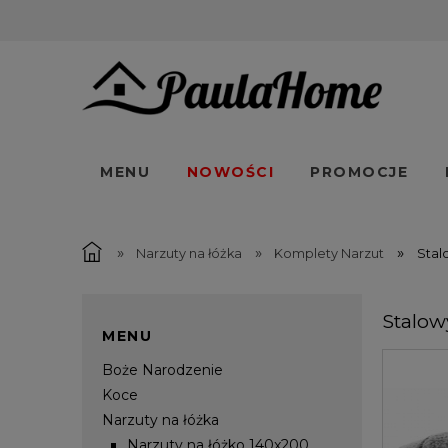
MENU
NOWOŚCI
PROMOCJE
»
»
»
Narzuty na łóżka
Komplety Narzut
Stal
Stalow
MENU
Boże Narodzenie
Koce
Narzuty na łóżka
Narzuty na łóżko 140x200