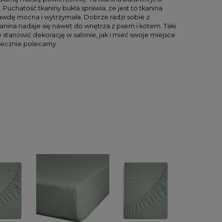
Puchatość tkaniny bukla sprawia, że jest to tkanina
aprawdę mocna i wytrzymała. Dobrze radzi sobie z
kanina nadaje się nawet do wnętrza z psem i kotem. Taki
anowić dekorację w salonie, jak i mieć swoje miejsce
rdecznie polecamy.