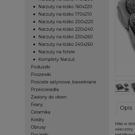
Narzuty na łóżko 160x220
Narzuty na łóżko 170x210
Narzuty na łóżko 200x220
Narzuty na łóżko 220x240
Narzuty na łóżko 230x260
Narzuty na łóżko 240x260
Narzuty na fotele
Komplety Narzut
Poduszki
Poszewki
Pościele satynowe, bawełniane
Prześcieradła
Zasłony do okien
Firany
Opis
Ceramika
Kołdry
Miłe w do
Obrusy
wieczory.
Ręczniki
pętelkową 