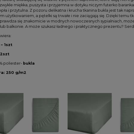
wykle miękka, puszysta i przyjemna w dotyku niczym futerko baranka. 
pła i przytulna. Z pozoru delikatna i krucha tkanina bukla jest tak n
 użytkowaniem, a pętelki są trwałe i nie zaciągają się. Dzięki temu t
prawdza się znakomicie w modnych nowoczesnych sypialniach, może st
e lub balkonie. A może szukasz ładnego i praktycznego prezentu? Se
wiera:
– 1szt
 2szt
 % poliester-
bukla
a: 250 g/m2