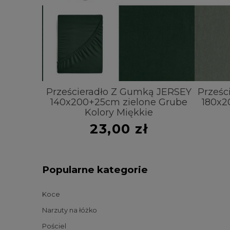
ą JERSEY
Prześcieradło Z Gumką JERSEY
Prześc
e Grube
140x200+25cm zielone Grube
180x2
e
Kolory Miękkie
23,00 zł
Popularne kategorie
Koce
Narzuty na łóżko
Pościel