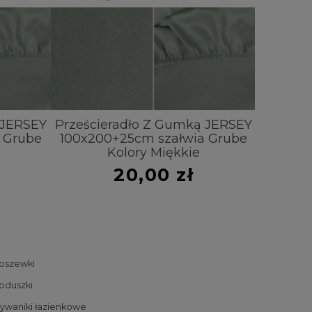
 JERSEY
Prześcieradło Z Gumką JERSEY
Prześci
 Grube
100x200+25cm szałwia Grube
220x20
Kolory Miękkie
20,00 zł
oszewki
oduszki
ywaniki łazienkowe