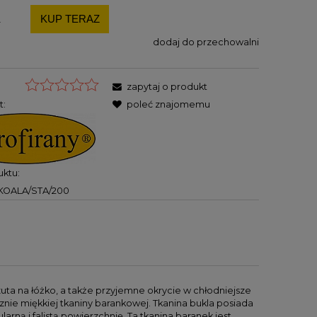
.
dodaj do przechowalni
zapytaj o produkt
t:
poleć znajomemu
ktu:
KOALA/STA/200
ta na łóżko, a także przyjemne okrycie w chłodniejsze
ie miękkiej tkaniny barankowej. Tkanina bukla posiada
larną i falistą powierzchnię. Ta tkanina baranek jest