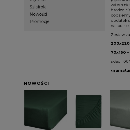
zatem niez
Szlafroki
bardzo cie
Nowości
codziennym
dodatek s
Promocje
na tarasi
Zestaw za
200x220 
70x160 –
skład: 100
gramatur
NOWOŚCI