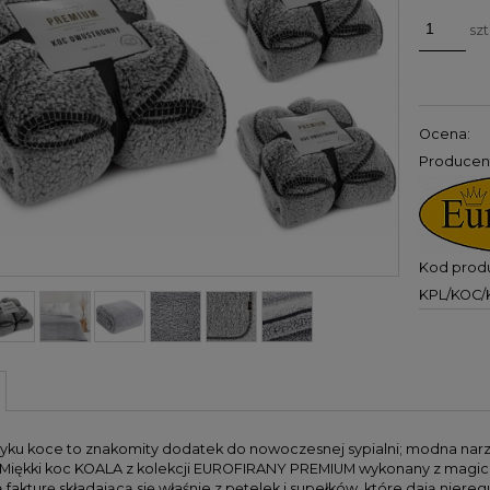
szt
Ocena:
Producen
Kod produ
KPL/KOC/
tyku koce to znakomity dodatek do nowoczesnej sypialni; modna narzu
 Miękki koc KOALA z kolekcji EUROFIRANY PREMIUM wykonany z magiczn
fakturę składającą się właśnie z pętelek i supełków, które dają nieregu