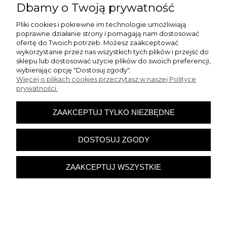
Dbamy o Twoją prywatność
DO KOSZYKA
Pliki cookies i pokrewne im technologie umożliwiają
poprawne działanie strony i pomagają nam dostosować
ofertę do Twoich potrzeb. Możesz zaakceptować
wykorzystanie przez nas wszystkich tych plików i przejść do
NOWOŚĆ
sklepu lub dostosować użycie plików do swoich preferencji,
wybierając opcję "Dostosuj zgody".
Więcej o plikach cookies przeczytasz w naszej Polityce
prywatności.
ZAAKCEPTUJ TYLKO NIEZBĘDNE
DOSTOSUJ ZGODY
ZAAKCEPTUJ WSZYSTKIE
Prześcieradło Z Gumką JERSEY
220x200+25cm c. szare Grube Kolory
Miękkie