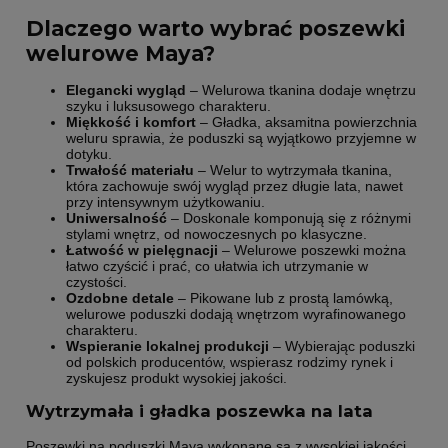
Dlaczego warto wybrać poszewki
welurowe Maya?
Elegancki wygląd
– Welurowa tkanina dodaje wnętrzu
szyku i luksusowego charakteru.
Miękkość i komfort
– Gładka, aksamitna powierzchnia
weluru sprawia, że poduszki są wyjątkowo przyjemne w
dotyku.
Trwałość materiału
– Welur to wytrzymała tkanina,
która zachowuje swój wygląd przez długie lata, nawet
przy intensywnym użytkowaniu.
Uniwersalność
– Doskonale komponują się z różnymi
stylami wnętrz, od nowoczesnych po klasyczne.
Łatwość w pielęgnacji
– Welurowe poszewki można
łatwo czyścić i prać, co ułatwia ich utrzymanie w
czystości.
Ozdobne detale
– Pikowane lub z prostą lamówką,
welurowe poduszki dodają wnętrzom wyrafinowanego
charakteru.
Wspieranie lokalnej produkcji
– Wybierając poduszki
od polskich producentów, wspierasz rodzimy rynek i
zyskujesz produkt wysokiej jakości.
Wytrzymała i gładka poszewka na lata
Poszewki na poduszki Maya wykonane są z wysokiej jakości