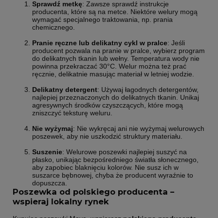
Sprawdź metkę
: Zawsze sprawdź instrukcje
producenta, które są na metce. Niektóre welury mogą
wymagać specjalnego traktowania, np. prania
chemicznego.
Pranie ręczne lub delikatny cykl w pralce
: Jeśli
producent pozwala na pranie w pralce, wybierz program
do delikatnych tkanin lub wełny. Temperatura wody nie
powinna przekraczać 30°C. Welur można też prać
ręcznie, delikatnie masując materiał w letniej wodzie.
Delikatny detergent
: Używaj łagodnych detergentów,
najlepiej przeznaczonych do delikatnych tkanin. Unikaj
agresywnych środków czyszczących, które mogą
zniszczyć teksturę weluru.
Nie wyżymaj
: Nie wykręcaj ani nie wyżymaj welurowych
poszewek, aby nie uszkodzić struktury materiału.
Suszenie
: Welurowe poszewki najlepiej suszyć na
płasko, unikając bezpośredniego światła słonecznego,
aby zapobiec blaknięciu kolorów. Nie susz ich w
suszarce bębnowej, chyba że producent wyraźnie to
dopuszcza.
Poszewka od polskiego producenta –
wspieraj lokalny rynek