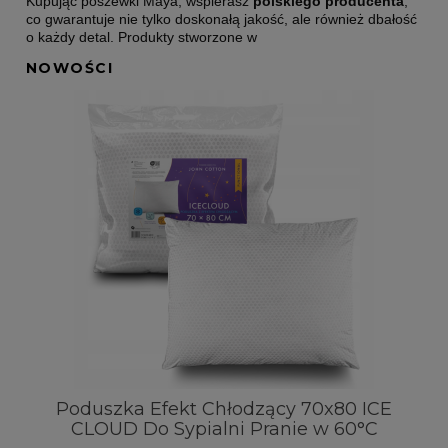
Kupując poszewki Maya, wspierasz
polskiego producenta
,
co gwarantuje nie tylko doskonałą jakość, ale również dbałość
o każdy detal. Produkty stworzone w
NOWOŚCI
t
Poduszka Efekt Chłodzący 70x80 ICE
CLOUD Do Sypialni Pranie w 60°C
Pr