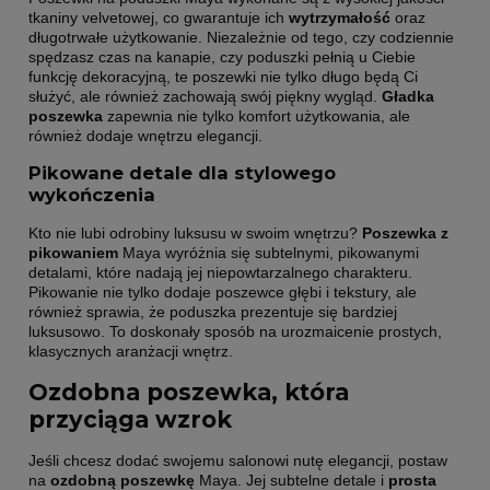
tkaniny velvetowej, co gwarantuje ich
wytrzymałość
oraz
długotrwałe użytkowanie. Niezależnie od tego, czy codziennie
spędzasz czas na kanapie, czy poduszki pełnią u Ciebie
funkcję dekoracyjną, te poszewki nie tylko długo będą Ci
służyć, ale również zachowają swój piękny wygląd.
Gładka
poszewka
zapewnia nie tylko komfort użytkowania, ale
również dodaje wnętrzu elegancji.
Pikowane detale dla stylowego
wykończenia
Kto nie lubi odrobiny luksusu w swoim wnętrzu?
Poszewka z
pikowaniem
Maya wyróżnia się subtelnymi, pikowanymi
detalami, które nadają jej niepowtarzalnego charakteru.
Pikowanie nie tylko dodaje poszewce głębi i tekstury, ale
również sprawia, że poduszka prezentuje się bardziej
luksusowo. To doskonały sposób na urozmaicenie prostych,
klasycznych aranżacji wnętrz.
Ozdobna poszewka, która
przyciąga wzrok
Jeśli chcesz dodać swojemu salonowi nutę elegancji, postaw
na
ozdobną poszewkę
Maya. Jej subtelne detale i
prosta