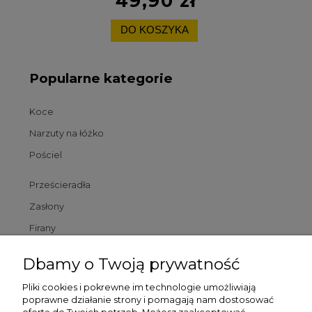
49,90 zł
DO KOSZYKA
Popularne kategorie
Koce
Narzuty na łóżko
Pościel
Prześcieradła
Zasłony
Firany
Poszewki
Dbamy o Twoją prywatność
Poduszki
Pliki cookies i pokrewne im technologie umożliwiają
poprawne działanie strony i pomagają nam dostosować
Dywaniki łazienkowe