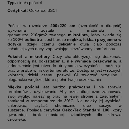
Typ:
ciepła pościel
Certyfikat:
OekoTex, BSCI
Pościel w rozmiarze
200x220 cm
(szerokość x długość)
wykonana została z materiału o
gramaturze
210g/m2
zwanego
mikrofibra
, który składa się
ze
100% poliestru
. Jest bardzo
miękka, lekka
i
przyjemna w
dotyku
, dzięki czemu delikatnie otula ciało podczas
chłodniejszych nocy, zapewniając niezrównany komfort snu.
Pościel z mikrofibry
Cozy charakteryzuje się doskonałą
odpornością na odkształcenia,
nie wymaga prasowania
, a
jednocześnie jest łatwa do utrzymania w czystości - można ją
prać w pralce w niskiej temperaturze. Dostępna jest w różnych
kolorach, dzięki czemu pozwoli Ci stworzyć przytulne i
eleganckie wnętrze, które spełni Twoje oczekiwania.
Miękka pościel
jest bardzo
praktyczna
i nie sprawia
problemów z użytkowaniu. Aby przez długi czas zachowała
swój wygląd należy ją prać na lewej stronie z zasuniętymi
zamkami w temperaturze do 30°C. Nie należy jej wybielać,
chlorować, czyścić chemicznie oraz suszyć w
suszarce. Posiada certyfikat
Oeko-Tex Standard 100
, który
gwarantuje brak substancji szkodliwych dla zdrowia
człowieka.