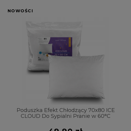
NOWOŚCI
t
Poduszka Efekt Chłodzący 70x80 ICE
CLOUD Do Sypialni Pranie w 60°C
Pr