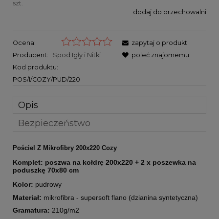
szt.
dodaj do przechowalni
Ocena:
zapytaj o produkt
Producent:
Spod Igły i Nitki
poleć znajomemu
Kod produktu:
POS/I/COZY/PUD/220
Opis
Bezpieczeństwo
Pościel Z Mikrofibry 200x220 Cozy
Komplet: poszwa na kołdrę 200x220 + 2 x poszewka na
poduszkę 70x80 cm
Kolor:
pudrowy
Materiał:
mikrofibra - supersoft flano (dzianina syntetyczna)
Gramatura:
210g/m2