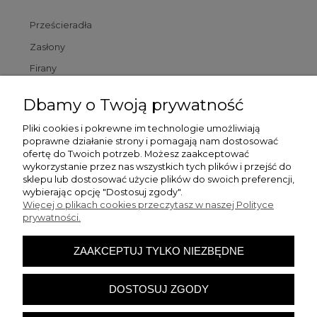
Prześcieradła
Zasłony
Firany
Poszewki
Dbamy o Twoją prywatność
Poduszki
Pliki cookies i pokrewne im technologie umożliwiają
poprawne działanie strony i pomagają nam dostosować
Dywaniki łazienkowe
ofertę do Twoich potrzeb. Możesz zaakceptować
wykorzystanie przez nas wszystkich tych plików i przejść do
sklepu lub dostosować użycie plików do swoich preferencji,
Pomoc
wybierając opcję "Dostosuj zgody".
Więcej o plikach cookies przeczytasz w naszej Polityce
prywatności.
Zamówienia
ZAAKCEPTUJ TYLKO NIEZBĘDNE
Moje konto
DOSTOSUJ ZGODY
O firmie