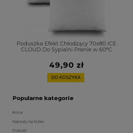
t
Poduszka Efekt Chłodzący 70x80 ICE
CLOUD Do Sypialni Pranie w 60°C
Pr
49,90 zł
DO KOSZYKA
Popularne kategorie
Koce
Narzuty na łóżko
Pościel