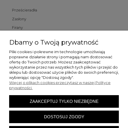
Prześcieradła
Zasłony
Firany
Poszewki
Dbamy o Twoją prywatność
Poduszki
Pliki cookies i pokrewne im technologie umożliwiają
poprawne działanie strony i pomagają nam dostosować
Dywaniki łazienkowe
ofertę do Twoich potrzeb. Możesz zaakceptować
wykorzystanie przez nas wszystkich tych plików i przejść do
sklepu lub dostosować użycie plików do swoich preferencji,
Pomoc
wybierając opcję "Dostosuj zgody".
Więcej o plikach cookies przeczytasz w naszej Polityce
prywatności.
Zamówienia
ZAAKCEPTUJ TYLKO NIEZBĘDNE
Moje konto
DOSTOSUJ ZGODY
O firmie