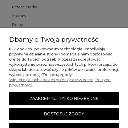
Prześcieradła
Zasłony
Firany
Poszewki
Dbamy o Twoją prywatność
Poduszki
Pliki cookies i pokrewne im technologie umożliwiają
poprawne działanie strony i pomagają nam dostosować
Dywaniki łazienkowe
ofertę do Twoich potrzeb. Możesz zaakceptować
wykorzystanie przez nas wszystkich tych plików i przejść do
sklepu lub dostosować użycie plików do swoich preferencji,
Pomoc
wybierając opcję "Dostosuj zgody".
Więcej o plikach cookies przeczytasz w naszej Polityce
prywatności.
Zamówienia
ZAAKCEPTUJ TYLKO NIEZBĘDNE
Moje konto
DOSTOSUJ ZGODY
O firmie