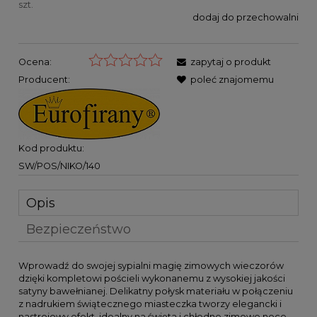
szt.
dodaj do przechowalni
Ocena:
zapytaj o produkt
Producent:
poleć znajomemu
Kod produktu:
SW/POS/NIKO/140
Opis
Bezpieczeństwo
Wprowadź do swojej sypialni magię zimowych wieczorów
dzięki kompletowi pościeli wykonanemu z wysokiej jakości
satyny bawełnianej. Delikatny połysk materiału w połączeniu
z nadrukiem świątecznego miasteczka tworzy elegancki i
nastrojowy efekt, idealny na święta i chłodne zimowe noce.