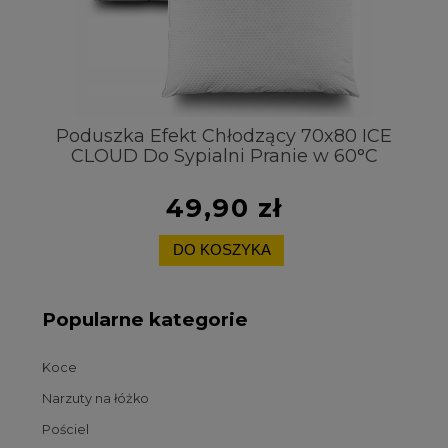
t
Poduszka Efekt Chłodzący 70x80 ICE
CLOUD Do Sypialni Pranie w 60°C
Pr
49,90 zł
DO KOSZYKA
Popularne kategorie
Koce
Narzuty na łóżko
Pościel