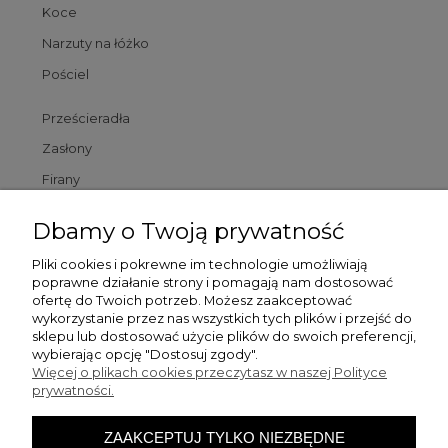
Koce
Narzuty na łóżko
Pościel
Prześcieradła
Zasłony
Firany
Poszewki
Dbamy o Twoją prywatność
Poduszki
Pliki cookies i pokrewne im technologie umożliwiają
poprawne działanie strony i pomagają nam dostosować
Dywaniki łazienkowe
ofertę do Twoich potrzeb. Możesz zaakceptować
wykorzystanie przez nas wszystkich tych plików i przejść do
sklepu lub dostosować użycie plików do swoich preferencji,
Pomoc
wybierając opcję "Dostosuj zgody".
Więcej o plikach cookies przeczytasz w naszej Polityce
prywatności.
Zamówienia
ZAAKCEPTUJ TYLKO NIEZBĘDNE
Moje konto