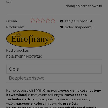
szt.
dodaj do przechowalni
Ocena:
zapytaj o produkt
Producent:
poleć znajomemu
Kod produktu:
POS/ST/SPRING/76/220
Opis
Bezpieczeństwo
Komplet pościeli SPRING, uszyto z
wysokiej jakości satyny
bawełnianej
z motywem roślinnym.
Nowoczesna
technika nadruku
rotacyjnego, gwarantuje wyrazisty
wzór,
nasycone kolory
i niezwykłe
przejścia
kolorystyczne
, oraz sprawia, że
nadruk nie traci swojej