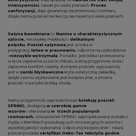
intensywności
, nawet po wielu praniach.
Proces
sanforyzacji,
daje gwarancję niezmienności rozmiaru,
dzięki niemu pościel nie kurczy się nawet po wielu praniach.
Satyna bawełniana
to
tkanina o charakterystycznym
splocie,
niezwykłej miękkości i
delikatnym
połysku. Pościel satynowa
jest prosta w
pielęgnacji,
łatwa w prasowaniu
, odporna na uszkodzenia
i
niezwykle
wytrzymała
.
Ponadto jest lekka i przewiewna -
w lecie zapewnia uczucie chłodu, a zimą przyjemnie otula i
zapewnia komfort cieplny. Komplet pościeli, wyposażony
jest w
zamki błyskawiczne
kryte estetyczną zakładką,
dzięki czemu użytkowanie jest bezpiecznie, a zmiana
pościeli trwa tylko krótką chwilę.
Mamy przyjemność zaprezentować
kolekcję pościeli
SPRING,
dostępną
w szerokiej gamie
wzorów
i oferowaną
w trzech popularnych
rozmiarach.
Linia pościeli SPRING
zaprojektowana została z
myślą o klientkach poszukujących innowacyjnych wzorów i
wysokiej jakości wykonania. Odpocznij bezpiecznie -
nasza
pościel posiada
certyfikat Oeko-Tex tekstylia godne