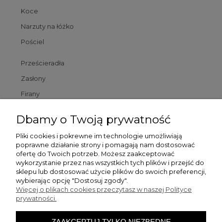
Koce
Narzuty na łóżko
Pościel
Prześcieradła
Zasłony
Firany
Poszewki
Dbamy o Twoją prywatność
Poduszki
Pliki cookies i pokrewne im technologie umożliwiają
poprawne działanie strony i pomagają nam dostosować
Dywaniki łazienkowe
ofertę do Twoich potrzeb. Możesz zaakceptować
wykorzystanie przez nas wszystkich tych plików i przejść do
sklepu lub dostosować użycie plików do swoich preferencji,
Pomoc
wybierając opcję "Dostosuj zgody".
Więcej o plikach cookies przeczytasz w naszej Polityce
prywatności.
Zamówienia
ZAAKCEPTUJ TYLKO NIEZBĘDNE