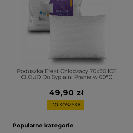
t
Poduszka Efekt Chłodzący 70x80 ICE
CLOUD Do Sypialni Pranie w 60°C
Pr
49,90 zł
DO KOSZYKA
Popularne kategorie