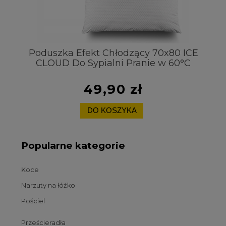
t
Poduszka Efekt Chłodzący 70x80 ICE
CLOUD Do Sypialni Pranie w 60°C
Pr
49,90 zł
DO KOSZYKA
Popularne kategorie
Koce
Narzuty na łóżko
Pościel
Prześcieradła