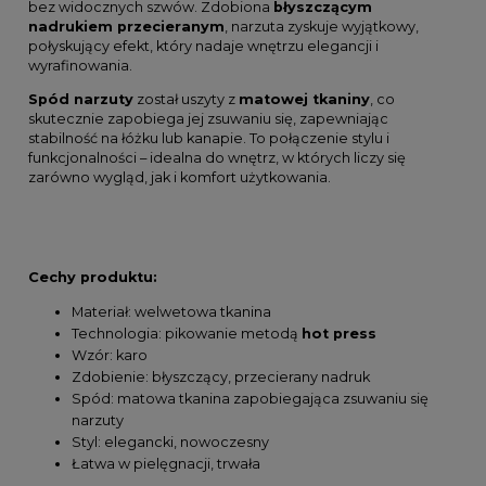
bez widocznych szwów. Zdobiona
błyszczącym
nadrukiem przecieranym
, narzuta zyskuje wyjątkowy,
połyskujący efekt, który nadaje wnętrzu elegancji i
wyrafinowania.
Spód narzuty
został uszyty z
matowej tkaniny
, co
skutecznie zapobiega jej zsuwaniu się, zapewniając
stabilność na łóżku lub kanapie. To połączenie stylu i
funkcjonalności – idealna do wnętrz, w których liczy się
zarówno wygląd, jak i komfort użytkowania.
Cechy produktu:
Materiał: welwetowa tkanina
Technologia: pikowanie metodą
hot press
Wzór: karo
Zdobienie: błyszczący, przecierany nadruk
Spód: matowa tkanina zapobiegająca zsuwaniu się
narzuty
Styl: elegancki, nowoczesny
Łatwa w pielęgnacji, trwała