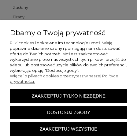
Zasłony
Firany
Poszewki
Dbamy o Twoją prywatność
Poduszki
Pliki cookies i pokrewne im technologie umożliwiają
poprawne działanie strony i pomagają nam dostosować
Dywaniki łazienkowe
ofertę do Twoich potrzeb. Możesz zaakceptować
wykorzystanie przez nas wszystkich tych plików i przejść do
sklepu lub dostosować użycie plików do swoich preferencji,
Pomoc
wybierając opcję "Dostosuj zgody".
Więcej o plikach cookies przeczytasz w naszej Polityce
prywatności.
Zamówienia
ZAAKCEPTUJ TYLKO NIEZBĘDNE
Moje konto
DOSTOSUJ ZGODY
O firmie
ZAAKCEPTUJ WSZYSTKIE
Sklep internetowy PaulaHome | ul. Piaskowa 28, 42-133
Bieżeń |
sklep@paulahome.pl
|
889026593
| NIP: 5742053141 |