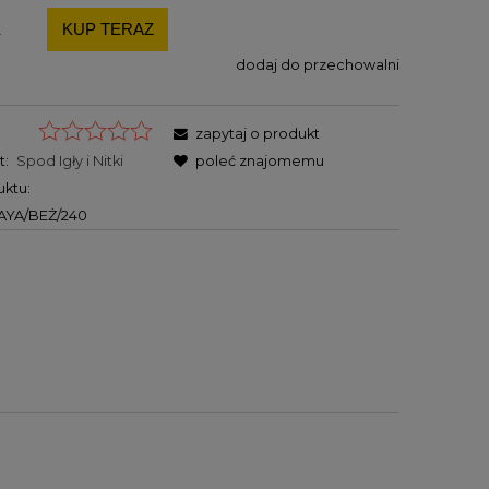
.
dodaj do przechowalni
zapytaj o produkt
t:
Spod Igły i Nitki
poleć znajomemu
ktu:
AYA/BEŻ/240