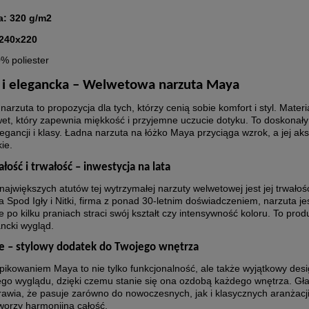
a:
320 g/m2
240x220
% poliester
 i elegancka – Welwetowa narzuta Maya
arzuta to propozycja dla tych, którzy cenią sobie komfort i styl. Materi
et, który zapewnia miękkość i przyjemne uczucie dotyku. To doskonały
egancji i klasy. Ładna narzuta na łóżko Maya przyciąga wzrok, a jej ak
ie.
ość i trwałość – inwestycja na lata
ajwiększych atutów tej wytrzymałej narzuty welwetowej jest jej trwało
 Spod Igły i Nitki, firma z ponad 30-letnim doświadczeniem, narzuta j
e po kilku praniach straci swój kształt czy intensywność koloru. To prod
ncki wygląd.
e – stylowy dodatek do Twojego wnętrza
pikowaniem Maya to nie tylko funkcjonalność, ale także wyjątkowy de
ego wyglądu, dzięki czemu stanie się ona ozdobą każdego wnętrza. Gła
prawia, że pasuje zarówno do nowoczesnych, jak i klasycznych aranżacji
worzy harmonijną całość.