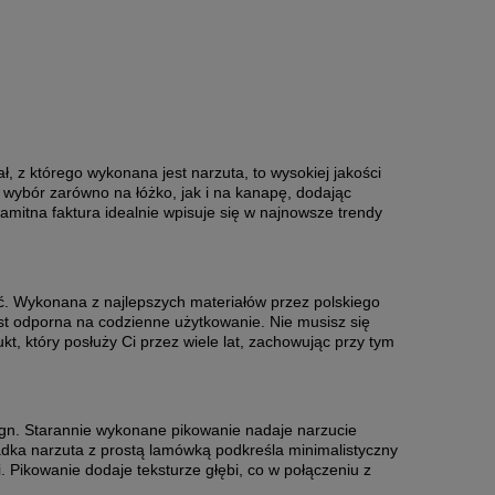
ał, z którego wykonana jest narzuta, to wysokiej jakości
 wybór zarówno na łóżko, jak i na kanapę, dodając
samitna faktura idealnie wpisuje się w najnowsze trendy
ść. Wykonana z najlepszych materiałów przez polskiego
est odporna na codzienne użytkowanie. Nie musisz się
ukt, który posłuży Ci przez wiele lat, zachowując przy tym
sign. Starannie wykonane pikowanie nadaje narzucie
dka narzuta z prostą lamówką podkreśla minimalistyczny
. Pikowanie dodaje teksturze głębi, co w połączeniu z