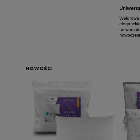
Uniwersa
Welurowa n
elegancki
uniwersal
nowoczesn
NOWOŚCI