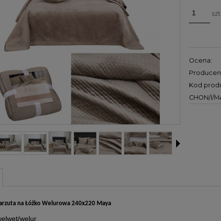
szt
Ocena:
Producen
Kod produ
CHON/I/M
arzuta na Łóżko Welurowa 240x220 Maya
elwet/welur