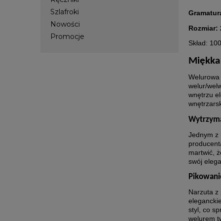
Szlafroki
Gramatur
Nowości
Rozmiar:
Promocje
Skład:
100
Miękka
Welurowa n
welur/welw
wnętrzu el
wnętrzarsk
Wytrzymał
Jednym z n
producenta
martwić, ż
swój elega
Pikowani
Narzuta z 
elegancki
styl, co s
welurem t