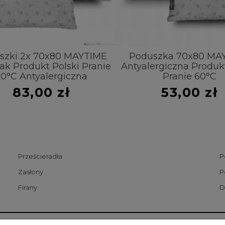
zki 2x 70x80 MAYTIME
Poduszka 70x80 MA
 Produkt Polski Pranie
Antyalergiczna Produkt
0°C Antyalergiczna
Pranie 60°C
83,00 zł
53,00 zł
Prześcieradła
P
Zasłony
P
Firany
D