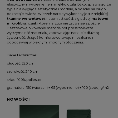
elastycznym wypełnieniem miękko otula łóżko, sprawiając, że
sypialnia wygląda estetycznie i modnie, a pościel na długo
pozostaje świeża. Wierzch narzuty wykonany jest z miękkiej
tkaniny welwetowej
, natomiast spód, z gładkiej
matowej
mikrofibry
, dzięki której narzuta nie zsuwa się z pościeli.
Bezszwowe pikowanie metodą hot press zwiększa
wytrzymałość materiału, zapewniając narzucie dłuższą
żywotność. Urządź komfortowo swoje mieszkanie i
odpoczywaj w pięknym i modnym otoczeniu.
Dane techniczne:
długość: 220 cm
szerokość: 240 cm
skład: 100% poliester
gramatura: 150 (wierzch) + 65 (wypełnienie) + 100 (spód) g/m2
NOWOŚCI