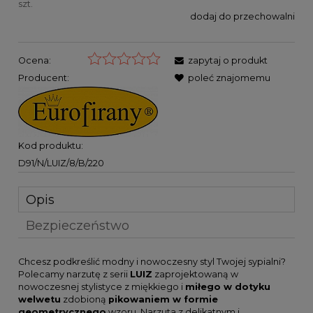
szt.
dodaj do przechowalni
Ocena:
zapytaj o produkt
Producent:
poleć znajomemu
Kod produktu:
D91/N/LUIZ/8/B/220
Opis
Bezpieczeństwo
Chcesz podkreślić modny i nowoczesny styl Twojej sypialni?
Polecamy narzutę z serii
LUIZ
zaprojektowaną w
nowoczesnej stylistyce z miękkiego i
miłego w dotyku
welwetu
zdobioną
pikowaniem w formie
geometrycznego
wzoru. Narzuta z delikatnym i