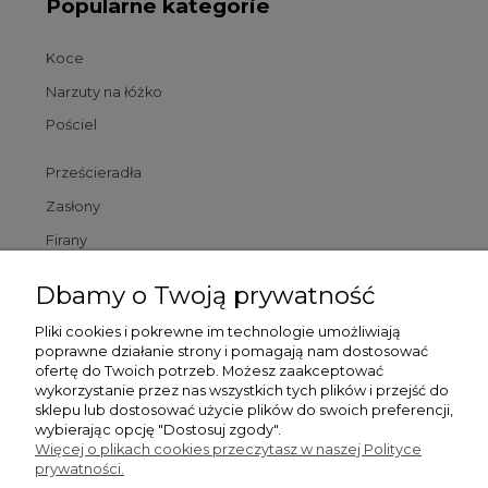
Popularne kategorie
Koce
Narzuty na łóżko
Pościel
Prześcieradła
Zasłony
Firany
Poszewki
Dbamy o Twoją prywatność
Poduszki
Pliki cookies i pokrewne im technologie umożliwiają
poprawne działanie strony i pomagają nam dostosować
Dywaniki łazienkowe
ofertę do Twoich potrzeb. Możesz zaakceptować
wykorzystanie przez nas wszystkich tych plików i przejść do
sklepu lub dostosować użycie plików do swoich preferencji,
Pomoc
wybierając opcję "Dostosuj zgody".
Więcej o plikach cookies przeczytasz w naszej Polityce
prywatności.
Zamówienia