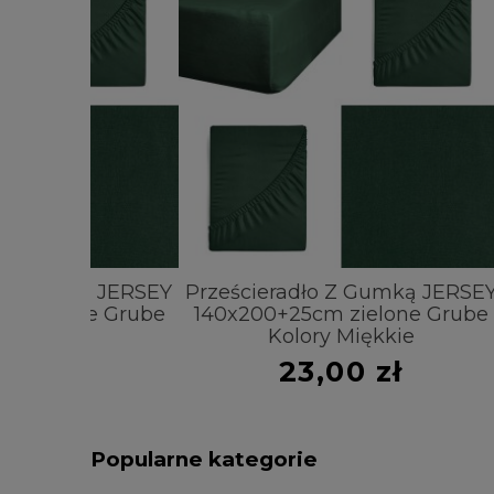
ą JERSEY
Prześcieradło Z Gumką JERSEY
Prześc
e Grube
140x200+25cm zielone Grube
180x2
e
Kolory Miękkie
23,00 zł
Popularne kategorie