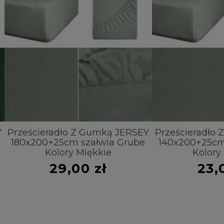
ieradło Z Gumką JERSEY
Prześcieradło Z Gumką
00+25cm szałwia Grube
140x200+25cm szałwia
Kolory Miękkie
Kolory Miękkie
29,00 zł
23,00 zł