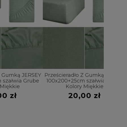
 JERSEY
Prześcieradło Z Gumką JERSEY
Prześci
 Grube
100x200+25cm szałwia Grube
220x20
Kolory Miękkie
20,00 zł