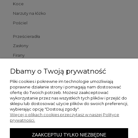
Koce
Narzuty na łóżko
Pościel
Prześcieradła
Zasłony
Firany
Poszewki
Dbamy o Twoją prywatność
Poduszki
Pliki cookies i pokrewne im technologie umożliwiają
poprawne działanie strony i pomagają nam dostosować
Dywaniki łazienkowe
ofertę do Twoich potrzeb. Możesz zaakceptować
wykorzystanie przez nas wszystkich tych plików i przejść do
sklepu lub dostosować użycie plików do swoich preferencji,
Pomoc
wybierając opcję "Dostosuj zgody".
Więcej o plikach cookies przeczytasz w naszej Polityce
prywatności.
Zamówienia
ZAAKCEPTUJ TYLKO NIEZBĘDNE
Moje konto