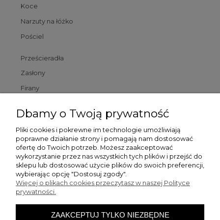
Koce
Narzuty na łóżko
Pościel
Prześcieradła
Zasłony
Firany
Poszewki
Dbamy o Twoją prywatność
Poduszki
Pliki cookies i pokrewne im technologie umożliwiają
poprawne działanie strony i pomagają nam dostosować
Dywaniki łazienkowe
ofertę do Twoich potrzeb. Możesz zaakceptować
wykorzystanie przez nas wszystkich tych plików i przejść do
sklepu lub dostosować użycie plików do swoich preferencji,
Pomoc
wybierając opcję "Dostosuj zgody".
Więcej o plikach cookies przeczytasz w naszej Polityce
prywatności.
Zamówienia
ZAAKCEPTUJ TYLKO NIEZBĘDNE
Moje konto