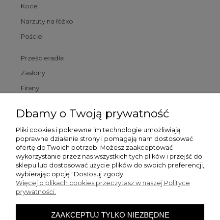
Koce
Narzuty na łóżko
Pościel
Prześcieradła
Zasłony
Firany
Poszewki
Dbamy o Twoją prywatność
Poduszki
Pliki cookies i pokrewne im technologie umożliwiają
poprawne działanie strony i pomagają nam dostosować
Dywaniki łazienkowe
ofertę do Twoich potrzeb. Możesz zaakceptować
wykorzystanie przez nas wszystkich tych plików i przejść do
sklepu lub dostosować użycie plików do swoich preferencji,
Pomoc
wybierając opcję "Dostosuj zgody".
Więcej o plikach cookies przeczytasz w naszej Polityce
prywatności.
Zamówienia
ZAAKCEPTUJ TYLKO NIEZBĘDNE
Moje konto